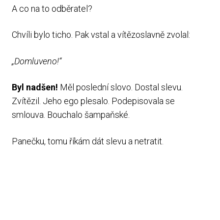
A co na to odběratel?
Chvíli bylo ticho. Pak vstal a vítězoslavně zvolal:
„Domluveno!“
Byl nadšen!
Měl poslední slovo. Dostal slevu.
Zvítězil. Jeho ego plesalo. Podepisovala se
smlouva. Bouchalo šampaňské.
Panečku, tomu říkám dát slevu a netratit.