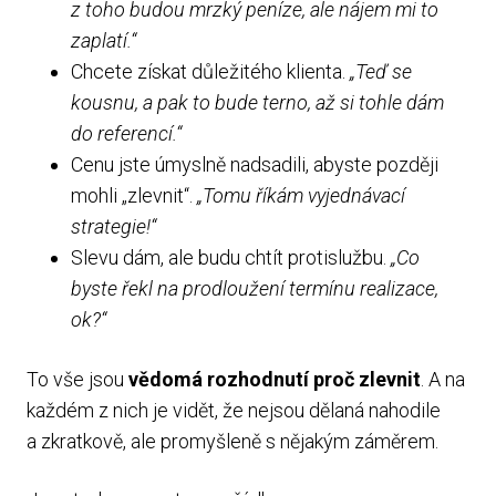
z toho budou mrzký peníze, ale nájem mi to
zaplatí.“
Chcete získat důležitého klienta.
„Teď se
kousnu, a pak to bude terno, až si tohle dám
do referencí.“
Cenu jste úmyslně nadsadili, abyste později
mohli „zlevnit“.
„Tomu říkám vyjednávací
strategie!“
Slevu dám, ale budu chtít protislužbu.
„Co
byste řekl na prodloužení termínu realizace,
ok?“
To vše jsou
vědomá rozhodnutí proč zlevnit
. A na
každém z nich je vidět, že nejsou dělaná nahodile
a zkratkově, ale promyšleně s nějakým záměrem.