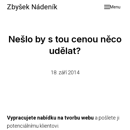
Zbyšek Nádeník
Menu
Služb
Výsle
O mn
Nešlo by s tou cenou něco
Blog
udělat?
Konta
18. září 2014
Vypracujete nabídku na tvorbu webu
a pošlete ji
potenciálnímu klientovi.