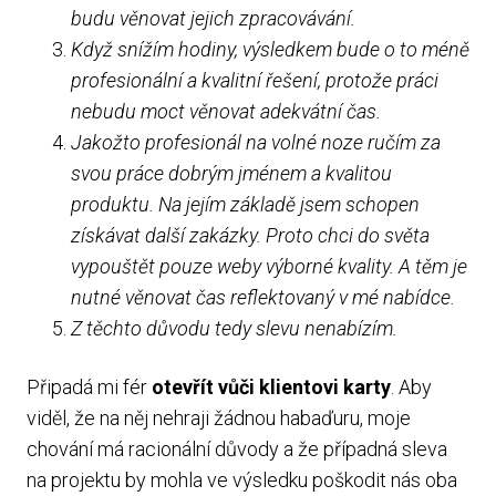
budu věnovat jejich zpracovávání.
Když snížím hodiny, výsledkem bude o to méně
profesionální a kvalitní řešení, protože práci
nebudu moct věnovat adekvátní čas.
Jakožto profesionál na volné noze ručím za
svou práce dobrým jménem a kvalitou
produktu. Na jejím základě jsem schopen
získávat další zakázky. Proto chci do světa
vypouštět pouze weby výborné kvality. A těm je
nutné věnovat čas reflektovaný v mé nabídce.
Z těchto důvodu tedy slevu nenabízím.
Připadá mi fér
otevřít vůči klientovi karty
. Aby
viděl, že na něj nehraji žádnou habaďuru, moje
chování má racionální důvody a že případná sleva
na projektu by mohla ve výsledku poškodit nás oba