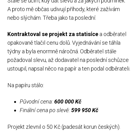
Stále se učím, kdy dát slevu a za jakých podmínek.
A proto mě občas udivují příhody, které zažívám
nebo slýchám. Třeba jako ta poslední:
Kontraktoval se projekt za statisíce
a odběratel
opakovaně tlačil cenu dolů. Vyjednávání se táhla
týdny a byla enormně náročná. Odběratel stále
požadoval slevu, až dodavatel na poslední schůzce
ustoupil, napsal něco na papír a ten podal odběrateli.
Na papíru stálo:
Původní cena:
600 000 Kč
Finální cena po slevě:
599 950 Kč
Projekt zlevnil o 50 Kč (padesát korun českých).