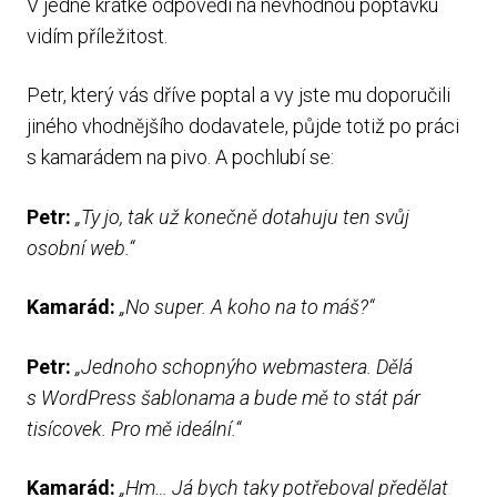
V jedné krátké odpovědi na nevhodnou poptávku
vidím příležitost.
Petr, který vás dříve poptal a vy jste mu doporučili
jiného vhodnějšího dodavatele, půjde totiž po práci
s kamarádem na pivo. A pochlubí se:
Petr:
„Ty jo, tak už konečně dotahuju ten svůj
osobní web.“
Kamarád:
„No super. A koho na to máš?“
Petr:
„Jednoho schopnýho webmastera. Dělá
s WordPress šablonama a bude mě to stát pár
tisícovek. Pro mě ideální.“
Kamarád:
„Hm… Já bych taky potřeboval předělat