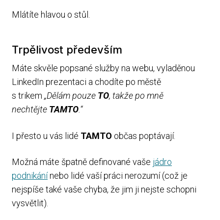
Mlátíte hlavou o stůl.
Trpělivost především
Máte skvěle popsané služby na webu, vyladěnou
LinkedIn prezentaci a chodíte po městě
s trikem
„Dělám pouze
TO
, takže po mně
nechtějte
TAMTO
.“
I přesto u vás lidé
TAMTO
občas poptávají.
Možná máte špatně definované vaše
jádro
podnikání
nebo lidé vaší práci nerozumí (což je
nejspíše také vaše chyba, že jim ji nejste schopni
vysvětlit).