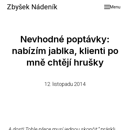
Zbyšek Nádeník
Menu
Služb
Výsle
O mn
Nevhodné poptávky:
Blog
nabízím jablka, klienti po
Konta
mně chtějí hrušky
12. listopadu 2014
„A dost! Tohle přece musí jednou skončit,“
práskli