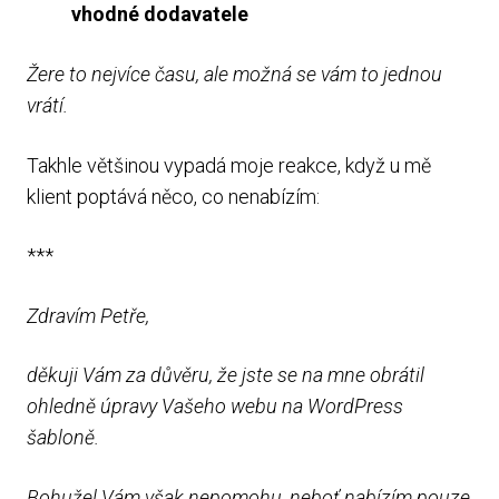
vhodné dodavatele
Žere to nejvíce času, ale možná se vám to jednou
vrátí.
Takhle většinou vypadá moje reakce, když u mě
klient poptává něco, co nenabízím:
***
Zdravím Petře,
děkuji Vám za důvěru, že jste se na mne obrátil
ohledně úpravy Vašeho webu na WordPress
šabloně.
Bohužel Vám však nepomohu, neboť nabízím pouze