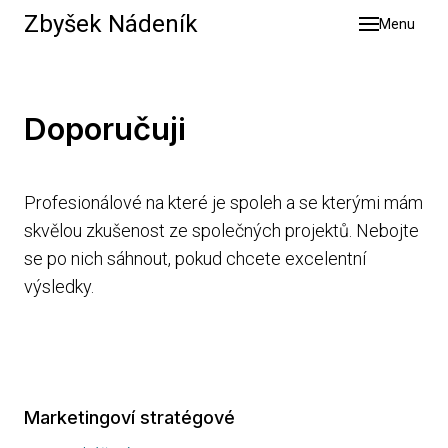
Zbyšek Nádeník
Menu
Služb
Výsle
O mn
Doporučuji
Blog
Konta
Profesionálové na které je spoleh a se kterými mám
skvělou zkušenost ze společných projektů. Nebojte
se po nich sáhnout, pokud chcete excelentní
výsledky.
Marketingoví stratégové