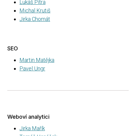
Lukáš Pítra
Michal Krutiš
Jirka Chomát
SEO
Martin Matějka
Pavel Ungr
Weboví analytici
Jirka Mařík