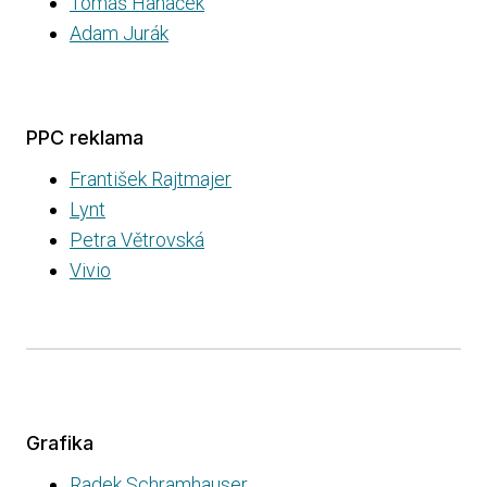
Tomáš Hanáček
Adam Jurák
PPC reklama
František Rajtmajer
Lynt
Petra Větrovská
Vivio
Grafika
Radek Schramhauser