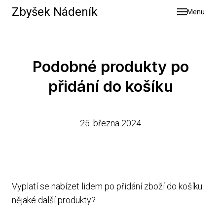
Zbyšek Nádeník
Menu
Služb
Výsle
O mn
Podobné produkty po
Blog
přidání do košíku
Konta
25. března 2024
Vyplatí se nabízet lidem po přidání zboží do košíku
nějaké další produkty?